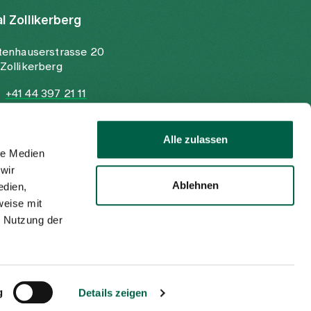
al Zollikerberg
tenhauserstrasse 20
Zollikerberg
+41 44 397 21 11
+41 44 397 21 12
info@spitalzollikerberg.ch
Alle zulassen
le Medien
wir
Ablehnen
edien,
weise mit
r Nutzung der
Impressum
Datenschutzerklärung
DE
EN
g
Details zeigen