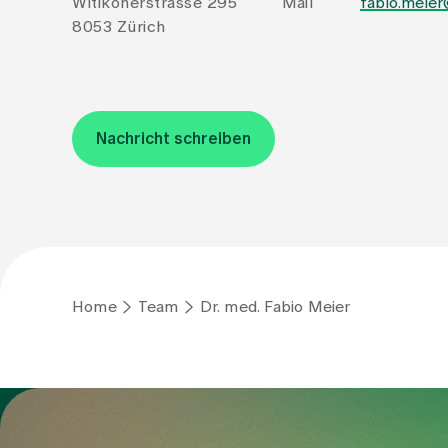
Witikonerstrasse 295
Mail
fabio.meier
8053 Zürich
Nachricht schreiben
Home
Team
Dr. med. Fabio Meier
Zur Gesundheitswelt Zollikerberg