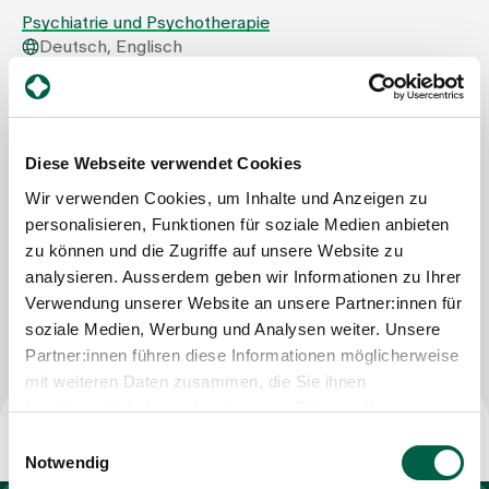
Psychiatrie und Psychotherapie
Deutsch, Englisch
Zuweisende
Zentrum für psychische Gesundheit
Privatklinik Hohenegg | Spital Zollikerberg
Events
Trichtenhauserstrasse 12
8125 Zollikerberg
Diese Webseite verwendet Cookies
Tel
+41 44 397 38 50
Wir verwenden Cookies, um Inhalte und Anzeigen zu
Über uns
Mail
eva.pape@spitalzollikerberg.ch
personalisieren, Funktionen für soziale Medien anbieten
zu können und die Zugriffe auf unsere Website zu
analysieren. Ausserdem geben wir Informationen zu Ihrer
Aktuelles
Verwendung unserer Website an unsere Partner:innen für
Nachricht schreiben
soziale Medien, Werbung und Analysen weiter. Unsere
Partner:innen führen diese Informationen möglicherweise
Jobs & Karriere
mit weiteren Daten zusammen, die Sie ihnen
bereitgestellt haben oder die sie im Rahmen Ihrer
Kontakt
Nutzung der Dienste gesammelt haben.
Einwilligungsauswahl
Babygalerie
Notwendig
Blog