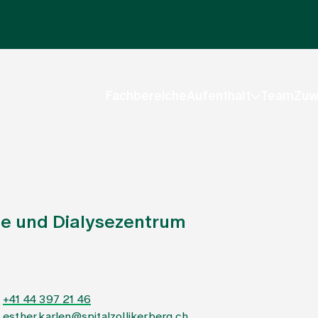
Fachbereiche
Aufenthalt
Team
Zuw
gie und Dialysezentrum
+41 44 397 21 46
esther.karlen@spitalzollikerberg.ch