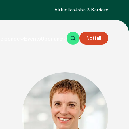
Aktuelles
Jobs & Karriere
Notfall
eisende
Events
Über uns