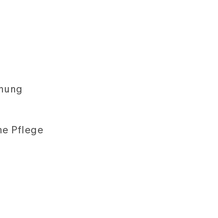
anung
he Pflege