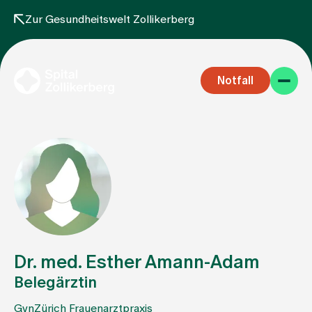
Zur Gesundheitswelt Zollikerberg
Notfall
Fachbereiche
Aufenthalt
Dr. med. Esther Amann-Adam
Belegärztin
Team
GynZürich Frauenarztpraxis