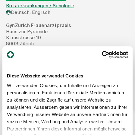
Brusterkrankungen / Senologie
Deutsch, Englisch
Zuweisende
GynZürich Frauenarztpraxis
Haus zur Pyramide
Events
Klausstrasse 10
8008 Zürich
Tel
+41 43 336 72 60
Über uns
Mail
gynzuerich-info@hin.ch
Diese Webseite verwendet Cookies
Aktuelles
Nachricht schreiben
Wir verwenden Cookies, um Inhalte und Anzeigen zu
personalisieren, Funktionen für soziale Medien anbieten
Jobs & Karriere
zu können und die Zugriffe auf unsere Website zu
analysieren. Ausserdem geben wir Informationen zu Ihrer
Verwendung unserer Website an unsere Partner:innen für
Kontakt
soziale Medien, Werbung und Analysen weiter. Unsere
Babygalerie
Facharzttitel
Partner:innen führen diese Informationen möglicherweise
Blog