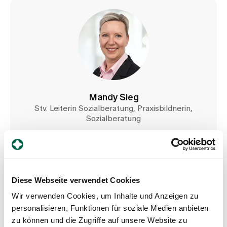
Mandy Sieg
Stv. Leiterin Sozialberatung, Praxisbildnerin,
Sozialberatung
Spital Zollikerberg
Departement Pflegeexpertisen, Therapien und
Beratung
Sozialberatung
Trichtenhauserstrasse 20
Diese Webseite verwendet Cookies
Zollikerberg 8125
Wir verwenden Cookies, um Inhalte und Anzeigen zu
+41 44 397 22 52
personalisieren, Funktionen für soziale Medien anbieten
zu können und die Zugriffe auf unsere Website zu
Mail