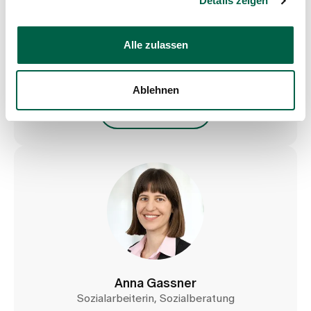
Trichtenhauserstrasse 20
Details zeigen
Zollikerberg 8125
+41 44 397 22 64
Alle zulassen
Mail
Ablehnen
Profil anzeigen
Anna Gassner
Sozialarbeiterin, Sozialberatung