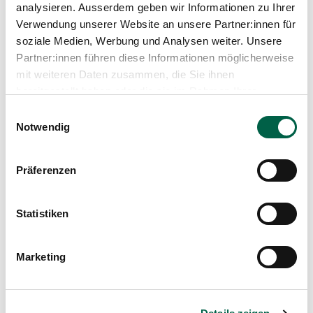
analysieren. Ausserdem geben wir Informationen zu Ihrer
Verwendung unserer Website an unsere Partner:innen für
soziale Medien, Werbung und Analysen weiter. Unsere
Profil anzeigen
Partner:innen führen diese Informationen möglicherweise
mit weiteren Daten zusammen, die Sie ihnen
bereitgestellt haben oder die sie im Rahmen Ihrer
Nutzung der Dienste gesammelt haben.
Einwilligungsauswahl
Notwendig
Präferenzen
Statistiken
Valeria Dodig-Firrone
Sozialarbeiterin, Sozialberatung
Marketing
Spital Zollikerberg
Departement Pflegeexpertisen, Therapien und
Beratung
Sozialberatung