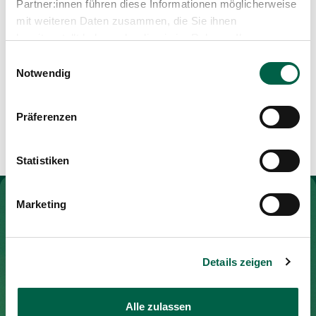
Partner:innen führen diese Informationen möglicherweise
Medien
Publikationen
mit weiteren Daten zusammen, die Sie ihnen
Arbeitsschwerpunkte
bereitgestellt haben oder die sie im Rahmen Ihrer
Nutzung der Dienste gesammelt haben.
Einwilligungsauswahl
Betreuungsgebiet: 8700, 8702, 8125, 8126
Notwendig
Angebot: Wochenbettbetreuung, private
Geburtsvorbereitung
Webseite:
www.hebamme-zollikon.ch
Präferenzen
Statistiken
Zur Gesundheitswelt Zollikerberg
Marketing
Details zeigen
Spital Zollikerberg
Trichtenhauserstrasse 20
Alle zulassen
8125 Zollikerberg