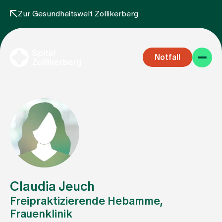
Zur Gesundheitswelt Zollikerberg
Notfall
Fachbereiche
Aufenthalt
Claudia Jeuch
Freipraktizierende Hebamme,
Frauenklinik
Team