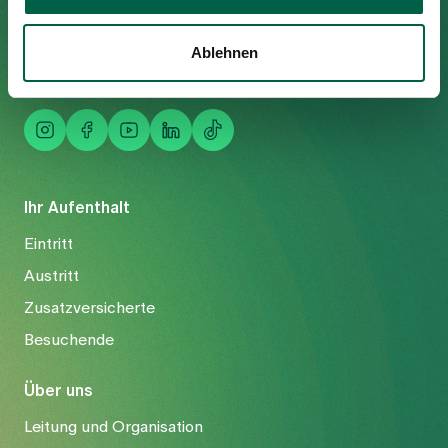
Tel
+41 44 397 21 11
Fax
+41 44 397 21 12
Ablehnen
Mail
info@spitalzollikerberg.ch
Ihr Aufenthalt
Eintritt
Austritt
Zusatzversicherte
Besuchende
Über uns
Leitung und Organisation