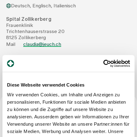
Deutsch, Englisch, Italienisch
Zuweisende
Spital Zollikerberg
Frauenklinik
Trichtenhauserstrasse 20
Events
8125 Zollikerberg
Mail
claudia@jeuch.ch
Über uns
Nachricht schreiben
Aktuelles
Diese Webseite verwendet Cookies
Wir verwenden Cookies, um Inhalte und Anzeigen zu
Jobs & Karriere
personalisieren, Funktionen für soziale Medien anbieten
zu können und die Zugriffe auf unsere Website zu
Beruf
analysieren. Ausserdem geben wir Informationen zu Ihrer
Kontakt
Verwendung unserer Website an unsere Partner:innen für
Dipl. Hebamme FH
Babygalerie
soziale Medien, Werbung und Analysen weiter. Unsere
Blog