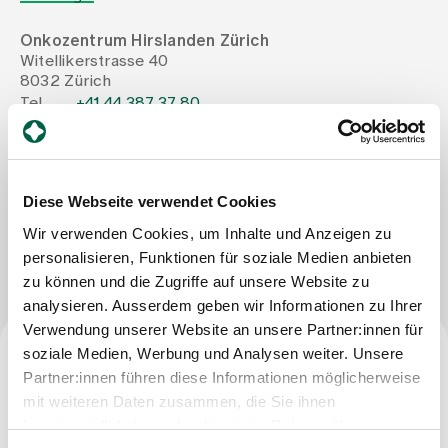
Onkozentrum Hirslanden Zürich
Zuweisende
Witellikerstrasse 40
8032 Zürich
Tel
+41 44 387 37 80
Events
Mail
christoph.renner@hirslanden.ch
Fax
+41 44 387 22 75
Über uns
Diese Webseite verwendet Cookies
Wir verwenden Cookies, um Inhalte und Anzeigen zu
Nachricht schreiben
personalisieren, Funktionen für soziale Medien anbieten
Aktuelles
zu können und die Zugriffe auf unsere Website zu
analysieren. Ausserdem geben wir Informationen zu Ihrer
Jobs & Karriere
Verwendung unserer Website an unsere Partner:innen für
soziale Medien, Werbung und Analysen weiter. Unsere
Partner:innen führen diese Informationen möglicherweise
Facharzttitel
Kontakt
mit weiteren Daten zusammen, die Sie ihnen
Babygalerie
Facharzt für Innere Medizin; Facharzt für Hämatologie;
bereitgestellt haben oder die sie im Rahmen Ihrer
Blog
Facharzt für Medizinische Onkologie