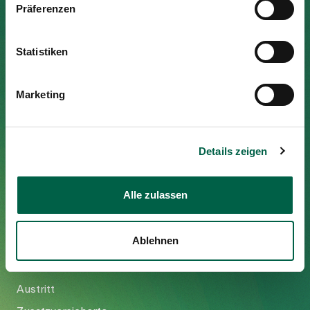
Medien
Präferenzen
Publikationen
Spital Zollikerberg
Statistiken
Trichtenhauserstrasse 20
8125 Zollikerberg
Marketing
Tel
+41 44 397 21 11
Fax
+41 44 397 21 12
Mail
info@spitalzollikerberg.ch
Details zeigen
Alle zulassen
Ablehnen
Ihr Aufenthalt
Eintritt
Austritt