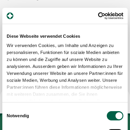
Spital Zollikerberg
Zuweisende
Informatik
Trichtenhauserstrasse 20
8125 Zollikerberg
Events
Tel
+41 44 397 23 19
Diese Webseite verwendet Cookies
Mail
christian.rueegg@spitalzollikerberg.ch
Wir verwenden Cookies, um Inhalte und Anzeigen zu
personalisieren, Funktionen für soziale Medien anbieten
Über uns
zu können und die Zugriffe auf unsere Website zu
analysieren. Ausserdem geben wir Informationen zu Ihrer
Nachricht schreiben
Verwendung unserer Website an unsere Partner:innen für
Aktuelles
soziale Medien, Werbung und Analysen weiter. Unsere
Partner:innen führen diese Informationen möglicherweise
mit weiteren Daten zusammen, die Sie ihnen
Jobs & Karriere
bereitgestellt haben oder die sie im Rahmen Ihrer
Nutzung der Dienste gesammelt haben.
Einwilligungsauswahl
Kontakt
Notwendig
Babygalerie
Zur Gesundheitswelt Zollikerberg
Blog