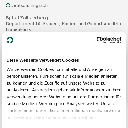
Deutsch, Englisch
Zuweisende
Spital Zollikerberg
Departement für Frauen-, Kinder- und Geburtsmedizin
Frauenklinik
Events
Trichtenhauserstrasse 20
8125 Zollikerberg
Tel
+41 44 397 27 73
Über uns
Mail
catherine.thomann@spitalzollikerberg.ch
Diese Webseite verwendet Cookies
Wir verwenden Cookies, um Inhalte und Anzeigen zu
Aktuelles
personalisieren, Funktionen für soziale Medien anbieten
Nachricht schreiben
zu können und die Zugriffe auf unsere Website zu
analysieren. Ausserdem geben wir Informationen zu Ihrer
Jobs & Karriere
Verwendung unserer Website an unsere Partner:innen für
soziale Medien, Werbung und Analysen weiter. Unsere
Partner:innen führen diese Informationen möglicherweise
Kontakt
mit weiteren Daten zusammen, die Sie ihnen
Babygalerie
Beruf
Blog
bereitgestellt haben oder die sie im Rahmen Ihrer