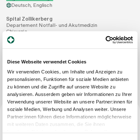
Deutsch, Englisch
Zuweisende
Spital Zollikerberg
Departement Notfall- und Akutmedizin
Chirurgie
Events
Trichtenhauserstrasse 20
8125 Zollikerberg
Mail
wundsprechstunde@spitalzollikerberg.ch
Über uns
Diese Webseite verwendet Cookies
Wir verwenden Cookies, um Inhalte und Anzeigen zu
Nachricht schreiben
personalisieren, Funktionen für soziale Medien anbieten
Aktuelles
zu können und die Zugriffe auf unsere Website zu
analysieren. Ausserdem geben wir Informationen zu Ihrer
Verwendung unserer Website an unsere Partner:innen für
Jobs & Karriere
soziale Medien, Werbung und Analysen weiter. Unsere
Partner:innen führen diese Informationen möglicherweise
Facharzttitel
Kontakt
mit weiteren Daten zusammen, die Sie ihnen
Babygalerie
bereitgestellt haben oder die sie im Rahmen Ihrer
Facharzt für Chirurgie
Blog
Nutzung der Dienste gesammelt haben.