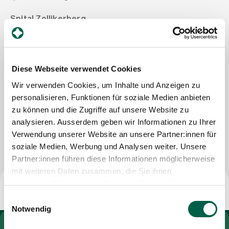
Spital Zollikerberg
Zuweisende
Departement Notfall- und Akutmedizin
Innere Medizin
Trichtenhauserstrasse 20
Events
8125 Zollikerberg
Diese Webseite verwendet Cookies
Tel
+41 44 397 20 14
Mail
annette.zengerle@spitalzollikerberg.ch
Wir verwenden Cookies, um Inhalte und Anzeigen zu
Über uns
personalisieren, Funktionen für soziale Medien anbieten
zu können und die Zugriffe auf unsere Website zu
analysieren. Ausserdem geben wir Informationen zu Ihrer
Nachricht schreiben
Verwendung unserer Website an unsere Partner:innen für
Aktuelles
soziale Medien, Werbung und Analysen weiter. Unsere
Partner:innen führen diese Informationen möglicherweise
Jobs & Karriere
mit weiteren Daten zusammen, die Sie ihnen
bereitgestellt haben oder die sie im Rahmen Ihrer
Nutzung der Dienste gesammelt haben.
Einwilligungsauswahl
Kontakt
Notwendig
Babygalerie
Blog
Zur Gesundheitswelt Zollikerberg