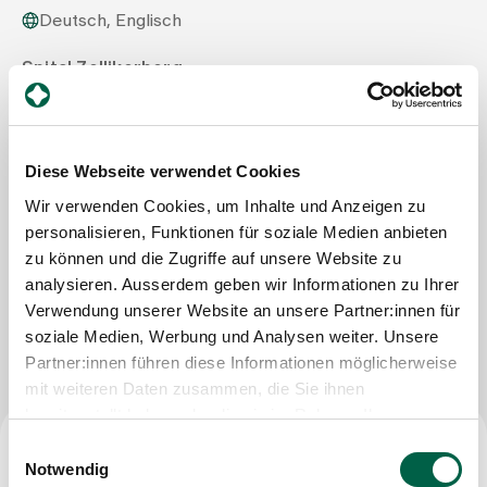
Deutsch, Englisch
Zuweisende
Spital Zollikerberg
Departement Pflegeexpertisen, Therapien und
Beratung
Events
Therapie-Zentrum
Trichtenhauserstrasse 20
Diese Webseite verwendet Cookies
8125 Zollikerberg
Über uns
Tel
+41 44 397 27 11
Wir verwenden Cookies, um Inhalte und Anzeigen zu
Mail
angela.cantieni@therapie-zollikerberg.ch
personalisieren, Funktionen für soziale Medien anbieten
zu können und die Zugriffe auf unsere Website zu
analysieren. Ausserdem geben wir Informationen zu Ihrer
Aktuelles
Verwendung unserer Website an unsere Partner:innen für
Nachricht schreiben
soziale Medien, Werbung und Analysen weiter. Unsere
Jobs & Karriere
Partner:innen führen diese Informationen möglicherweise
mit weiteren Daten zusammen, die Sie ihnen
bereitgestellt haben oder die sie im Rahmen Ihrer
Kontakt
Nutzung der Dienste gesammelt haben.
Einwilligungsauswahl
Babygalerie
Notwendig
Blog