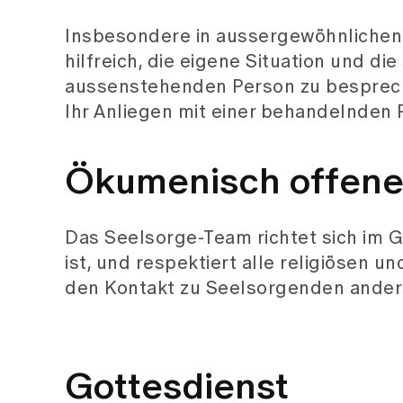
Ökumenisch offene
Das Seelsorge-Team richtet sich im
ist, und respektiert alle religiösen 
den Kontakt zu Seelsorgenden andere
Gottesdienst
Zweimal pro Monat findet ein Spitalgo
abwechselnd unter reformierter und un
sind unabhängig von ihrer Konfession 
jeweils als Begleitung bereit. So ist 