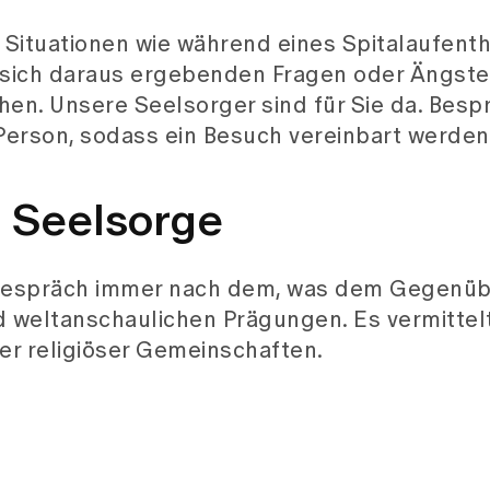
 Seelsorge
 Gespräch immer nach dem, was dem Gegenübe
und weltanschaulichen Prägungen. Es vermittel
r religiöser Gemeinschaften.
ttesdienst in der Kirche des Diakoniewerks st
ter katholischer Leitung gestaltet. Alle Int
herzlich dazu eingeladen. Ein Team von Freiw
eine Teilnahme auch im Rollstuhl oder selbst i