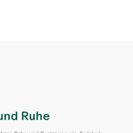
und Ruhe
t zur Ruhe und Besinnung ein. Er ist ein
 Ruhe, der Einkehr und des stillen Gebets.
ich im zweiten Obergeschoss des Spital-
 um die Uhr geöffnet. Sie sind jederzeit