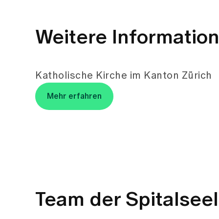
Katholische Kirche im Kanton Zürich
Mehr erfahren
Team der Spitalsee
lic. theol. Sales M
Römisch-katholischer 
Spital Zollikerberg
Spitalseelsorge