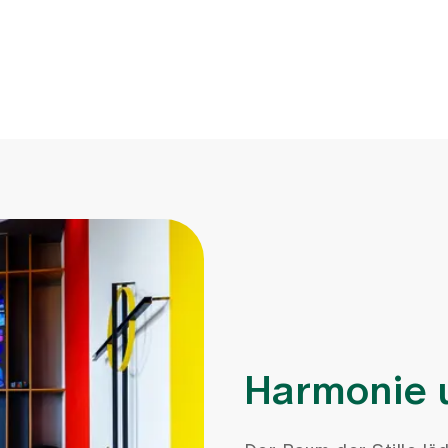
Harmonie 
Der Raum der Stille läd
interreligiöser Ort der
Unser Raum befindet s
Ostflügels und ist rund
herzlich willkommen.