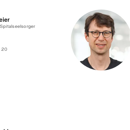
e 20
neider
e 20