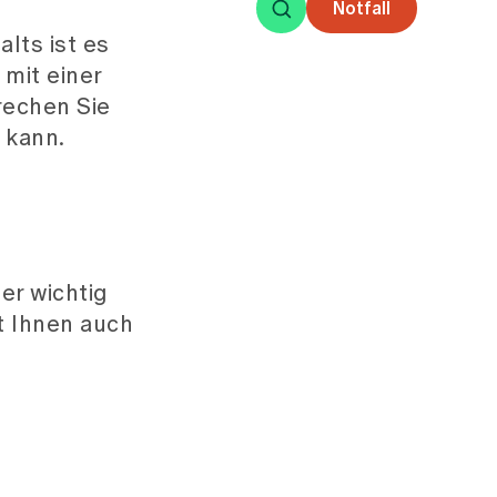
r wichtig
t Ihnen auch
att. Er wird
eressierten
illigen steht
m Bett