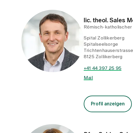
Trichtenhauserstrass
8125 Zollikerberg
+41 44 397 25 95
Mail
Profil anzeigen
Pfrn. Sabine Sch
Spitalseelsorge
Spital Zollikerberg
Spitalseelsorge
Trichtenhauserstrass
8125 Zollikerberg