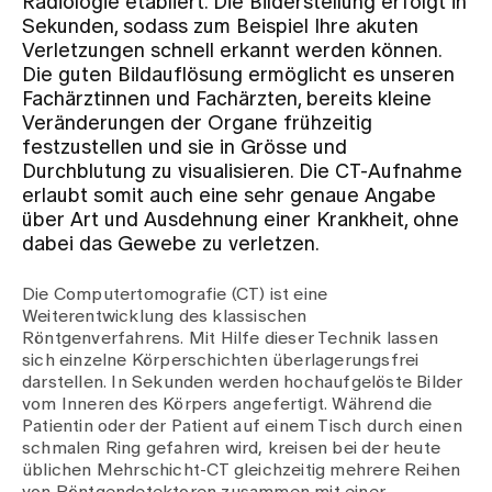
Radiologie etabliert. Die Bilderstellung erfolgt in
Sekunden, sodass zum Beispiel Ihre akuten
Verletzungen schnell erkannt werden können.
Zuweisende
Die guten Bildauflösung ermöglicht es unseren
Fachärztinnen und Fachärzten, bereits kleine
Veränderungen der Organe frühzeitig
Events
festzustellen und sie in Grösse und
Durchblutung zu visualisieren. Die CT-Aufnahme
erlaubt somit auch eine sehr genaue Angabe
Über uns
über Art und Ausdehnung einer Krankheit, ohne
dabei das Gewebe zu verletzen.
Aktuelles
Die Computertomografie (CT) ist eine
Weiterentwicklung des klassischen
Röntgenverfahrens. Mit Hilfe dieser Technik lassen
Jobs & Karriere
sich einzelne Körperschichten überlagerungsfrei
darstellen. In Sekunden werden hochaufgelöste Bilder
vom Inneren des Körpers angefertigt. Während die
Patientin oder der Patient auf einem Tisch durch einen
Kontakt
schmalen Ring gefahren wird, kreisen bei der heute
Babygalerie
üblichen Mehrschicht-CT gleichzeitig mehrere Reihen
Blog