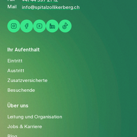
+41 44 397 21 12
Mail
info@spitalzollikerberg.ch
Ihr Aufenthalt
Eintritt
Austritt
Zusatzversicherte
Besuchende
Über uns
Leitung und Organisation
Jobs & Karriere
Blog