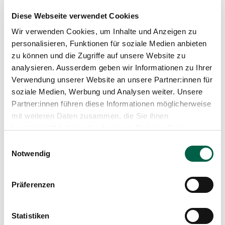
Lungengefässen) können so aufgespürt werden.
Diese Webseite verwendet Cookies
Wir verwenden Cookies, um Inhalte und Anzeigen zu
personalisieren, Funktionen für soziale Medien anbieten
Unser Angebot im Bereich der
zu können und die Zugriffe auf unsere Website zu
Computertomografie (CT)
analysieren. Ausserdem geben wir Informationen zu Ihrer
Verwendung unserer Website an unsere Partner:innen für
Untersuchung sämtlicher Körperregionen (Kopf,
soziale Medien, Werbung und Analysen weiter. Unsere
Hals, Lunge, Bauchraum, Gelenke)
Untersuchung der Gefässe (Angio-CT)
Partner:innen führen diese Informationen möglicherweise
Hochaufgelöste CT-Untersuchungen zum Beispiel
mit weiteren Daten zusammen, die Sie ihnen
der Lunge, der Nasennebenhöhle oder der Zähne
bereitgestellt haben oder die sie im Rahmen Ihrer
(Dental-CT)
Nutzung der Dienste gesammelt haben.
Einwilligungsauswahl
EKG getriggerte Untersuchungen der Aorta oder
Notwendig
Herz-CT (Calciumscoring, Koronariendarstellung)
Dual-Energy CT zum Beispiel im Rahmen der
Gichtabklärung
CT mit niedriger Dosis (low-dose CT) zum Beispiel
Präferenzen
zum Ausschluss von Lungenherden oder zum
Nachweis von Harnleitersteinen
Statistiken