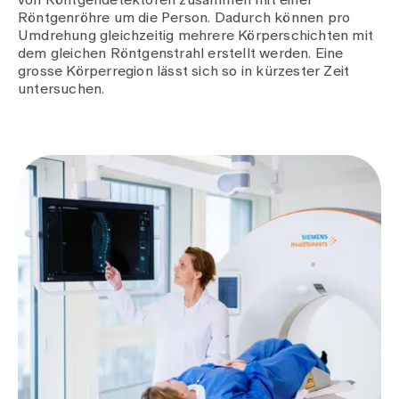
von Röntgendetektoren zusammen mit einer
Medien
Röntgenröhre um die Person. Dadurch können pro
Publikationen
Umdrehung gleichzeitig mehrere Körperschichten mit
dem gleichen Röntgenstrahl erstellt werden. Eine
grosse Körperregion lässt sich so in kürzester Zeit
untersuchen.