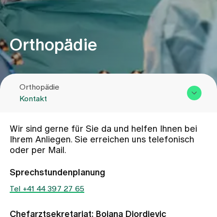
Zuweisende
Orthopädie
Events
Orthopädie
Über uns
Kontakt
Übersicht & Leistungen
Aktuelles
Wir sind gerne für Sie da und helfen Ihnen bei
Team
Ihrem Anliegen. Sie erreichen uns telefonisch
oder per Mail.
Zuweisende
Jobs & Karriere
Kontakt
Sprechstundenplanung
Tel +41 44 397 27 65
Kontakt
Babygalerie
Blog
Chefarztsekretariat: Bojana Djordjevic