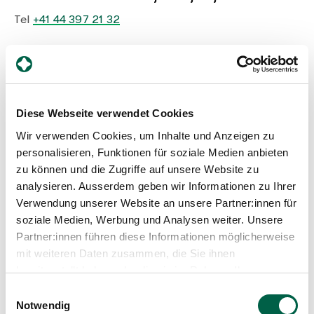
Medien
Publikationen
Tel
+41 44 397 21 32
Mail
orthopaedie@spitalzollikerberg.ch
Diese Webseite verwendet Cookies
Wir verwenden Cookies, um Inhalte und Anzeigen zu
Spital Zollikerberg
personalisieren, Funktionen für soziale Medien anbieten
zu können und die Zugriffe auf unsere Website zu
analysieren. Ausserdem geben wir Informationen zu Ihrer
Sprechstundenplanung:
Verwendung unserer Website an unsere Partner:innen für
Tel
+41 44 397 27 65
soziale Medien, Werbung und Analysen weiter. Unsere
Orthopädie
Trichtenhauserstrasse 20
Partner:innen führen diese Informationen möglicherweise
8125 Zollikerberg
mit weiteren Daten zusammen, die Sie ihnen
Tel
+41 44 397 21 32
bereitgestellt haben oder die sie im Rahmen Ihrer
Fax
+41 44 397 26 99
Nutzung der Dienste gesammelt haben.
Einwilligungsauswahl
Mail
orthopaedie@spitalzollikerberg.ch
Notwendig