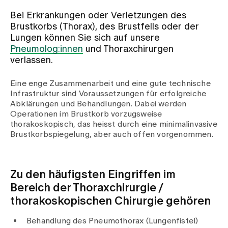
Bei Erkrankungen oder Verletzungen des
Zuweisende
Brustkorbs (Thorax), des Brustfells oder der
Lungen können Sie sich auf unsere
Pneumolog:innen
und Thoraxchirurgen
Events
verlassen.
Eine enge Zusammenarbeit und eine gute technische
Über uns
Infrastruktur sind Voraussetzungen für erfolgreiche
Abklärungen und Behandlungen. Dabei werden
Operationen im Brustkorb vorzugsweise
thorakoskopisch, das heisst durch eine minimalinvasive
Brustkorbspiegelung, aber auch offen vorgenommen.
Aktuelles
Jobs & Karriere
Zu den häufigsten Eingriffen im
Bereich der Thoraxchirurgie /
thorakoskopischen Chirurgie gehören
Kontakt
Babygalerie
Blog
Behandlung des Pneumothorax (Lungenfistel)