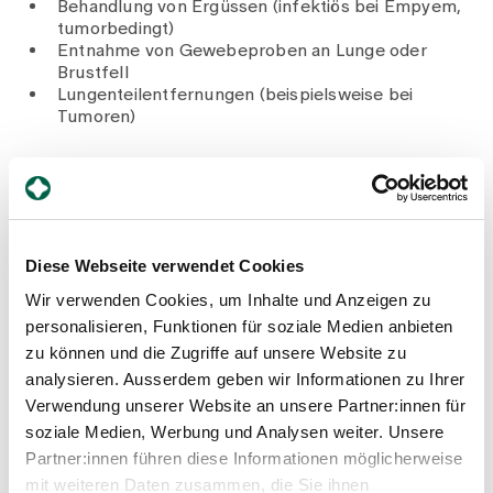
Medien
Behandlung von Ergüssen (infektiös bei Empyem,
Publikationen
tumorbedingt)
Entnahme von Gewebeproben an Lunge oder
Brustfell
Lungenteilentfernungen (beispielsweise bei
Tumoren)
Ihre Spezialisten für
Thoraxchirurgie /
Diese Webseite verwendet Cookies
thorakoskopische Chirurgie
Wir verwenden Cookies, um Inhalte und Anzeigen zu
personalisieren, Funktionen für soziale Medien anbieten
zu können und die Zugriffe auf unsere Website zu
analysieren. Ausserdem geben wir Informationen zu Ihrer
Verwendung unserer Website an unsere Partner:innen für
soziale Medien, Werbung und Analysen weiter. Unsere
Partner:innen führen diese Informationen möglicherweise
Spital Zollikerberg
mit weiteren Daten zusammen, die Sie ihnen