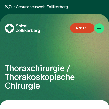
Zur Gesundheitswelt Zollikerberg
Notfall
Thoraxchirurgie /
Fachbereiche
Thorakoskopische
Chirurgie
Aufenthalt
Team