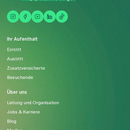
Ihr Aufenthalt
Eintritt
Austritt
Zusatzversicherte
Besuchende
Über uns
Leitung und Organisation
Jobs & Karriere
Blog