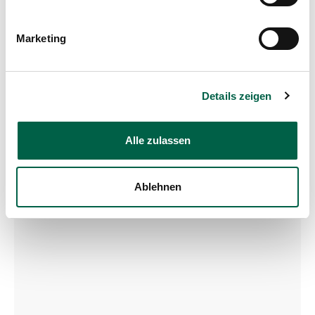
Spital Zollikerberg
Marketing
Dienstleistungszentrum Operationssäle und
Intensivstation
Trichtenhauserstrasse 20
8125 Zollikerberg
Details zeigen
Tel
+41 44 397 24 36
Fax
+41 44 397 24 52
Mail
anaesthesie@spitalzollikerberg.ch
Alle zulassen
Ablehnen