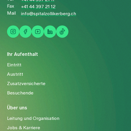
Fax
+41 44 397 21 12
Mail
info@spitalzollikerberg.ch
Ihr Aufenthalt
Eintritt
Austritt
Zusatzversicherte
Besuchende
Über uns
Leitung und Organisation
Jobs & Karriere