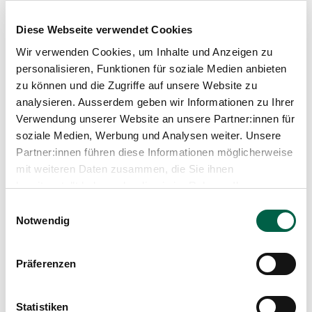
Dr. med. Kristina Staude
Diese Webseite verwendet Cookies
Oberärztin m.B.F., Anästhesie
Wir verwenden Cookies, um Inhalte und Anzeigen zu
Spital Zollikerberg
personalisieren, Funktionen für soziale Medien anbieten
Departement Medizinische Dienstleistungen
zu können und die Zugriffe auf unsere Website zu
Anästhesie
analysieren. Ausserdem geben wir Informationen zu Ihrer
Trichtenhauserstrasse 20
Verwendung unserer Website an unsere Partner:innen für
8125 Zollikerberg
soziale Medien, Werbung und Analysen weiter. Unsere
+41 44 397 24 36
Partner:innen führen diese Informationen möglicherweise
Mail
mit weiteren Daten zusammen, die Sie ihnen
bereitgestellt haben oder die sie im Rahmen Ihrer
Nutzung der Dienste gesammelt haben.
Einwilligungsauswahl
Profil anzeigen
Notwendig
Präferenzen
Statistiken