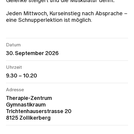
Gelenke steigert und die Muskulatur dehnt.
Jeden Mittwoch, Kurseinstieg nach Absprache –
Zuweisende
eine Schnupperlektion ist möglich.
Events
Datum
30. September 2026
Über uns
Uhrzeit
9.30 – 10.20
Aktuelles
Adresse
Jobs & Karriere
Therapie-Zentrum
Gymnastikraum
Trichtenhauserstrasse 20
Kontakt
8125 Zollikerberg
Babygalerie
Blog