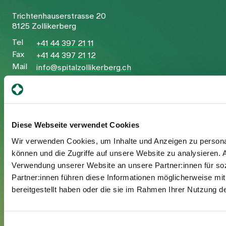
Trichtenhauserstrasse 20
8125 Zollikerberg
Tel
+41 44 397 21 11
Fax
+41 44 397 21 12
Mail
info@spitalzollikerberg.ch
Diese Webseite verwendet Cookies
Ihr Aufenthalt
Wir verwenden Cookies, um Inhalte und Anzeigen zu personal
können und die Zugriffe auf unsere Website zu analysieren.
Eintritt
Verwendung unserer Website an unsere Partner:innen für so
Austritt
Partner:innen führen diese Informationen möglicherweise mi
Zusatzversicherte
bereitgestellt haben oder die sie im Rahmen Ihrer Nutzung 
Besuchende
Einwilligungsauswahl