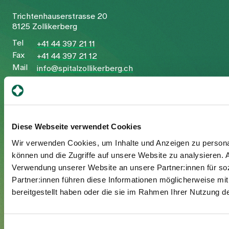
Trichtenhauserstrasse 20
8125 Zollikerberg
Tel
+41 44 397 21 11
Fax
+41 44 397 21 12
Mail
info@spitalzollikerberg.ch
Diese Webseite verwendet Cookies
Ihr Aufenthalt
Wir verwenden Cookies, um Inhalte und Anzeigen zu personal
können und die Zugriffe auf unsere Website zu analysieren.
Eintritt
Verwendung unserer Website an unsere Partner:innen für so
Austritt
Partner:innen führen diese Informationen möglicherweise mi
Zusatzversicherte
bereitgestellt haben oder die sie im Rahmen Ihrer Nutzung 
Besuchende
Einwilligungsauswahl