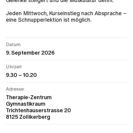
Gelenke steigert und die Muskulatur dehnt.
Jeden Mittwoch, Kurseinstieg nach Absprache –
Zuweisende
eine Schnupperlektion ist möglich.
Events
Datum
9. September 2026
Über uns
Uhrzeit
9.30 – 10.20
Aktuelles
Adresse
Jobs & Karriere
Therapie-Zentrum
Gymnastikraum
Trichtenhauserstrasse 20
Kontakt
8125 Zollikerberg
Babygalerie
Blog