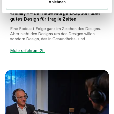
Podcast
Ablehnen
«finally.» – der neue Morgen:Rapport über
gutes Design für fragile Zeiten
Eine Podcast-Folge ganz im Zeichen des Designs.
Aber nicht des Designs um des Designs willen –
sondern Design, das in Gesundheits- und
Pflegeeinrichtungen für Patient:innen,
pflegebedürftige Personen, Angehörige und
Mehr erfahren
Fachpersonen echten Mehrwert stiftet.