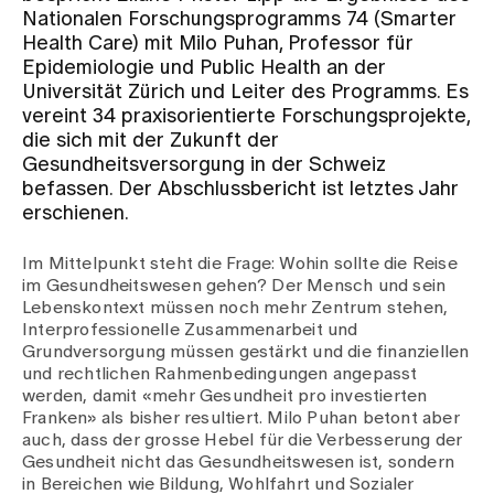
Nationalen Forschungsprogramms 74 (Smarter
Health Care) mit Milo Puhan, Professor für
Zuweisende
Epidemiologie und Public Health an der
Universität Zürich und Leiter des Programms. Es
vereint 34 praxisorientierte Forschungsprojekte,
Events
die sich mit der Zukunft der
Gesundheitsversorgung in der Schweiz
befassen. Der Abschlussbericht ist letztes Jahr
Über uns
erschienen.
Im Mittelpunkt steht die Frage: Wohin sollte die Reise
im Gesundheitswesen gehen? Der Mensch und sein
Aktuelles
Lebenskontext müssen noch mehr Zentrum stehen,
Interprofessionelle Zusammenarbeit und
Grundversorgung müssen gestärkt und die finanziellen
Jobs & Karriere
und rechtlichen Rahmenbedingungen angepasst
werden, damit «mehr Gesundheit pro investierten
Franken» als bisher resultiert. Milo Puhan betont aber
Kontakt
auch, dass der grosse Hebel für die Verbesserung der
Babygalerie
Gesundheit nicht das Gesundheitswesen ist, sondern
Blog
in Bereichen wie Bildung, Wohlfahrt und Sozialer