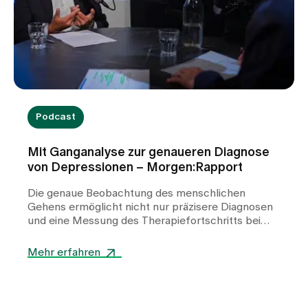
Podcast
Mit Ganganalyse zur genaueren Diagnose
von Depressionen – Morgen:Rapport
Die genaue Beobachtung des menschlichen
Gehens ermöglicht nicht nur präzisere Diagnosen
und eine Messung des Therapiefortschritts bei
Depressionen, sondern hat auch Potenzial für die
Therapie. Ein Gespräch über das, was uns der
Mehr erfahren
menschliche Gang über unser Innerstes
offenbart.