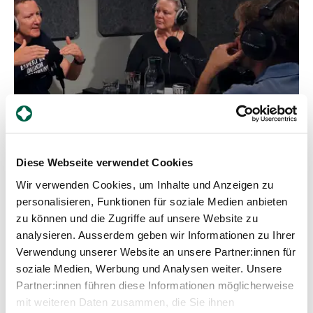
Diese Webseite verwendet Cookies
Podcast
Wir verwenden Cookies, um Inhalte und Anzeigen zu
personalisieren, Funktionen für soziale Medien anbieten
Mittendrin statt nur dabei. Der neue
zu können und die Zugriffe auf unsere Website zu
Morgen:Rapport über Partizipation im
analysieren. Ausserdem geben wir Informationen zu Ihrer
Gesundheitswesen
Verwendung unserer Website an unsere Partner:innen für
soziale Medien, Werbung und Analysen weiter. Unsere
Mitbestimmen oder bloss mitreden? Einbezogen
Partner:innen führen diese Informationen möglicherweise
oder nur «abgeholt»? Kaum jemand hat etwas
mit weiteren Daten zusammen, die Sie ihnen
gegen Partizipation – zumal im Gesundheitswesen,