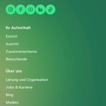
Ihr Aufenthalt
Eintritt
Austritt
Zusatzversicherte
Besuchende
Über uns
Leitung und Organisation
Jobs & Karriere
Blog
Medien