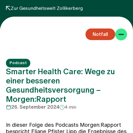
Zur Gesundheitswelt Zollikerberg
Notfall
Podcast
Smarter Health Care: Wege zu
einer besseren
Gesundheitsversorgung –
Fachbereiche
Morgen:Rapport
26. September 2024
4 min
Aufenthalt
In dieser Folge des Podcasts Morgen:Rapport
Team
bespricht Eliane Pfister Lipp die Ergebnisse des