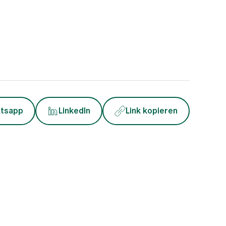
tsapp
LinkedIn
Link kopieren