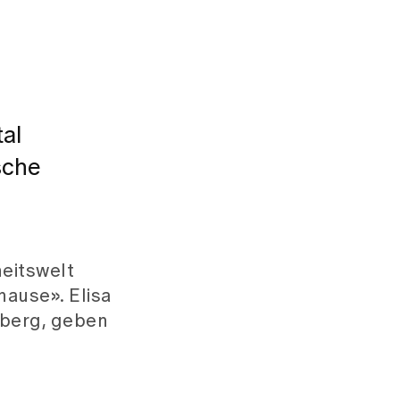
tal
sche
heitswelt
hause». Elisa
rberg, geben