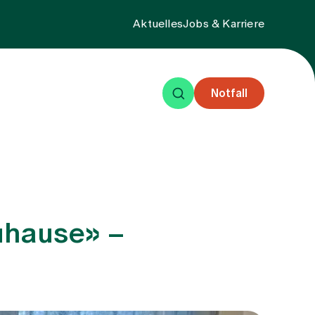
Aktuelles
Jobs & Karriere
Notfall
eisende
Events
Über uns
Zuhause» –