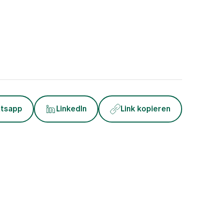
tsapp
LinkedIn
Link kopieren