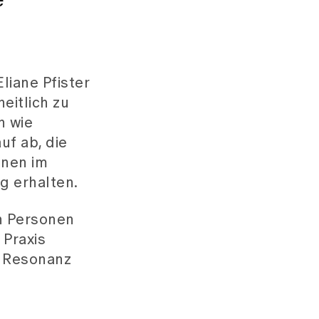
e
liane Pfister
eitlich zu
n wie
uf ab, die
nnen im
g erhalten.
n Personen
 Praxis
e Resonanz