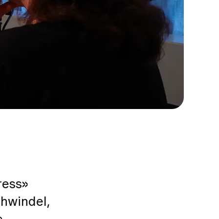
ress»
hwindel,