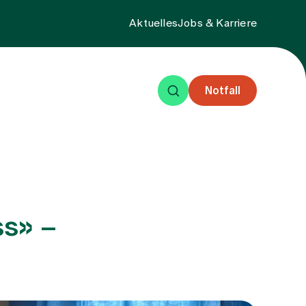
Aktuelles
Jobs & Karriere
Notfall
eisende
Events
Über uns
ss» –