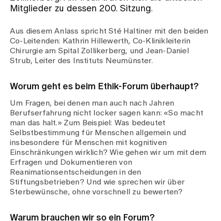
Mitglieder zu dessen 200. Sitzung.
Zuweisende
Aus diesem Anlass spricht Sté Haltiner mit den beiden
Co-Leitenden: Kathrin Hillewerth, Co-Klinikleiterin
Chirurgie am Spital Zollikerberg, und Jean-Daniel
Events
Strub, Leiter des Instituts Neumünster.
Worum geht es beim Ethik-Forum überhaupt?
Über uns
Um Fragen, bei denen man auch nach Jahren
Berufserfahrung nicht locker sagen kann: «So macht
man das halt.» Zum Beispiel: Was bedeutet
Aktuelles
Selbstbestimmung für Menschen allgemein und
insbesondere für Menschen mit kognitiven
Einschränkungen wirklich? Wie gehen wir um mit dem
Jobs & Karriere
Erfragen und Dokumentieren von
Reanimationsentscheidungen in den
Stiftungsbetrieben? Und wie sprechen wir über
Sterbewünsche, ohne vorschnell zu bewerten?
Kontakt
Babygalerie
Blog
Warum brauchen wir so ein Forum?