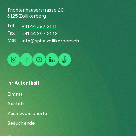
Trichtenhauserstrasse 20
8125 Zollikerberg
Tel
+41 44 397 21 11
Fax
+41 44 397 21 12
Mail
info@spitalzollikerberg.ch
Ihr Aufenthalt
Eintritt
Austritt
Zusatzversicherte
Besuchende