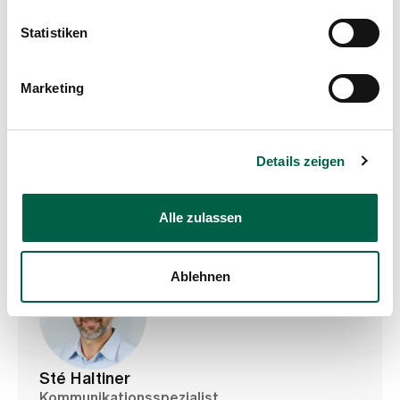
Departement Pflegeexpertise, Therapien, Beratung
Trichtenhauserstrasse 20
Statistiken
8125 Zollikerberg
+41 44 397 21 32
Marketing
Mail
Details zeigen
Profil anzeigen
Alle zulassen
Ablehnen
Sté Haltiner
Kommunikationsspezialist