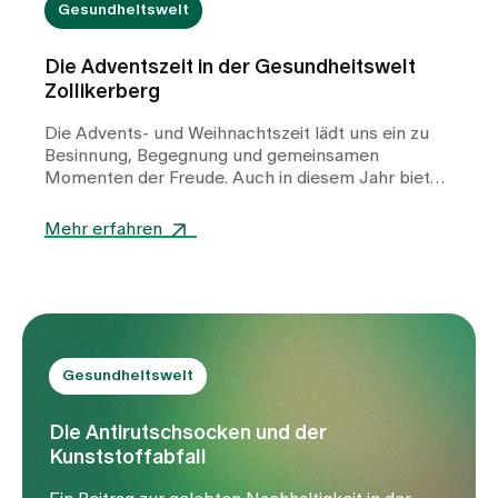
Gesundheitswelt
Die Adventszeit in der Gesundheitswelt
Zollikerberg
Die Advents- und Weihnachtszeit lädt uns ein zu
Besinnung, Begegnung und gemeinsamen
Momenten der Freude. Auch in diesem Jahr bieten
wir in der Gesundheitswelt ein vielfältiges Angebot
spiritueller, musikalischer und gemeinschaftlicher
Mehr erfahren
Anlässe.
Gesundheitswelt
Die Antirutschsocken und der
Kunststoffabfall