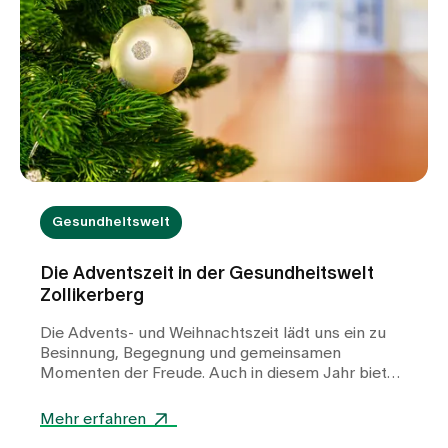
weiterführende Abklärung durch einen
Nephrologen in einer spezialisierten Sprechstunde
sinnvoll. So können mögliche
Stoffwechselstörungen erkannt und gezielt
behandelt werden, um das Risiko für erneute
Steinbildungen zu verringern.
Gesundheitswelt
Die Adventszeit in der Gesundheitswelt
Zollikerberg
Die Advents- und Weihnachtszeit lädt uns ein zu
Besinnung, Begegnung und gemeinsamen
Momenten der Freude. Auch in diesem Jahr bieten
wir in der Gesundheitswelt ein vielfältiges Angebot
spiritueller, musikalischer und gemeinschaftlicher
Mehr erfahren
Anlässe.