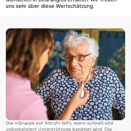
Menschen in Bedrängnis erhalten. Wir freuen
uns sehr über diese Wertschätzung.
Zuweisende
Events
Über uns
Aktuelles
Jobs & Karriere
Kontakt
Babygalerie
Die «Gruppe auf Abruf» hilft, wenn schnell und
Blog
unkompliziert Unterstützung benötigt wird. Die