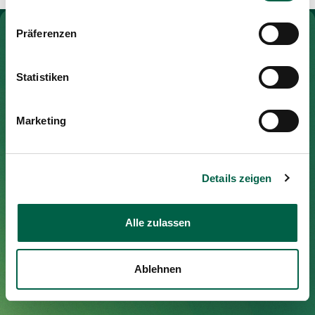
Media
Publications
To Gesundheitswelt Zollikerberg
Präferenzen
Statistiken
Spital Zollikerberg
Marketing
Trichtenhauserstrasse 20
8125 Zollikerberg
Tel
+41 44 397 21 11
Details zeigen
Fax
+41 44 397 21 12
Mail
info@spitalzollikerberg.ch
Alle zulassen
Ablehnen
Your stay