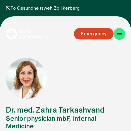
To Gesundheitswelt Zollikerberg
Emergency
Specialist areas
Stay
Dr. med. Zahra Tarkashvand
Senior physician mbF, Internal
Medicine
Team