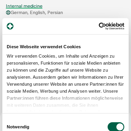
Internal medicine
German, English, Persian
Assigning
Spital Zollikerberg
Departement Notfall- und Akutmedizin
Events
Innere Medizin
Trichtenhauserstrasse 20
Diese Webseite verwendet Cookies
8125 Zollikerberg
About us
Tel
+41 44 397 28 20
Wir verwenden Cookies, um Inhalte und Anzeigen zu
Mail
zahra.tarkashvand@spitalzollikerberg.ch
personalisieren, Funktionen für soziale Medien anbieten
zu können und die Zugriffe auf unsere Website zu
analysieren. Ausserdem geben wir Informationen zu Ihrer
Latest news
Verwendung unserer Website an unsere Partner:innen für
Write Message
soziale Medien, Werbung und Analysen weiter. Unsere
Jobs & Career
Partner:innen führen diese Informationen möglicherweise
mit weiteren Daten zusammen, die Sie ihnen
bereitgestellt haben oder die sie im Rahmen Ihrer
Contact us
Nutzung der Dienste gesammelt haben.
Einwilligungsauswahl
Baby gallery
Notwendig
Blog