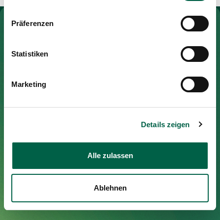
Media
Publications
To Gesundheitswelt Zollikerberg
Präferenzen
Statistiken
Spital Zollikerberg
Marketing
Trichtenhauserstrasse 20
8125 Zollikerberg
Tel
+41 44 397 21 11
Details zeigen
Fax
+41 44 397 21 12
Mail
info@spitalzollikerberg.ch
Alle zulassen
Ablehnen
Your stay