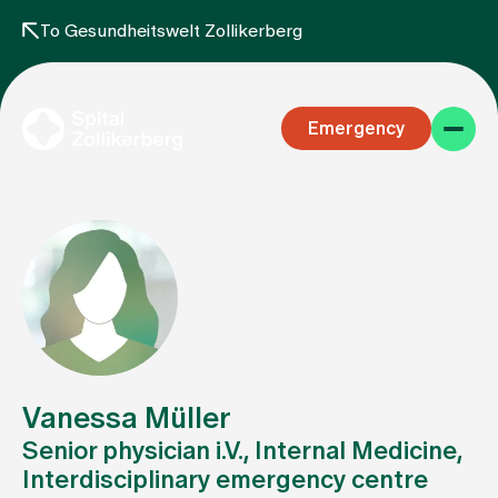
To Gesundheitswelt Zollikerberg
Emergency
Specialist areas
Stay
Vanessa Müller
Senior physician i.V., Internal Medicine,
Interdisciplinary emergency centre
Team