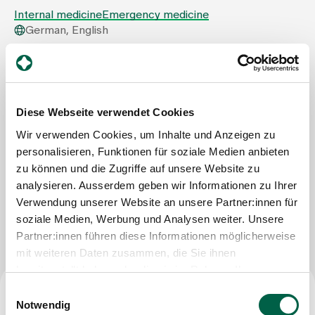
Internal medicine
Emergency medicine
German, English
Assigning
Spital Zollikerberg
Departement Notfall- und Akutmedizin
Events
Innere Medizin
Trichtenhauserstrasse 20
Diese Webseite verwendet Cookies
8125 Zollikerberg
About us
Tel
+41 44 397 24 24
Wir verwenden Cookies, um Inhalte und Anzeigen zu
Mail
medizin@spitalzollikerberg.ch
personalisieren, Funktionen für soziale Medien anbieten
zu können und die Zugriffe auf unsere Website zu
analysieren. Ausserdem geben wir Informationen zu Ihrer
Latest news
Verwendung unserer Website an unsere Partner:innen für
Write Message
soziale Medien, Werbung und Analysen weiter. Unsere
Jobs & Career
Partner:innen führen diese Informationen möglicherweise
mit weiteren Daten zusammen, die Sie ihnen
bereitgestellt haben oder die sie im Rahmen Ihrer
Contact us
Nutzung der Dienste gesammelt haben.
Einwilligungsauswahl
Baby gallery
Notwendig
Blog