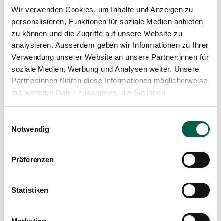
Media
Wir verwenden Cookies, um Inhalte und Anzeigen zu
Publications
personalisieren, Funktionen für soziale Medien anbieten
Work Focus
zu können und die Zugriffe auf unsere Website zu
analysieren. Ausserdem geben wir Informationen zu Ihrer
Open and minimally invasive surgery of the
Verwendung unserer Website an unsere Partner:innen für
abdominal cavity and abdominal wall
soziale Medien, Werbung und Analysen weiter. Unsere
Colon surgery
Surgical treatment of endometriosis
Partner:innen führen diese Informationen möglicherweise
General surgery and trauma surgery
mit weiteren Daten zusammen, die Sie ihnen
Thyroid surgery
bereitgestellt haben oder die sie im Rahmen Ihrer
Emergency surgical care
Nutzung der Dienste gesammelt haben.
Einwilligungsauswahl
Notwendig
Memberships
Präferenzen
FMH Swiss Medical Association
EHS European Hernia Society
CGZH Society of Surgeons of the Canton of
Statistiken
Zurich
AGZ Medical Association of the Canton of Zurich
Board of Trustees, AbeggHuus Foundation,
Marketing