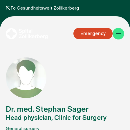
To Gesundheitswelt Zollikerberg
Emergency
Specialist areas
Stay
Dr. med. Stephan Sager
Head physician, Clinic for Surgery
Team
General surgery