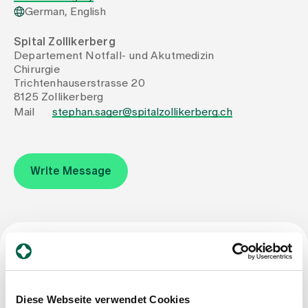
German, English
Assigning
Spital Zollikerberg
Departement Notfall- und Akutmedizin
Chirurgie
Events
Trichtenhauserstrasse 20
8125 Zollikerberg
Mail
stephan.sager@spitalzollikerberg.ch
About us
Write Message
Latest news
Jobs & Career
Specialist title
Contact us
Baby gallery
Specialist in Surgery
Blog
Diese Webseite verwendet Cookies