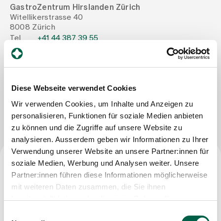
GastroZentrum Hirslanden Zürich
Witellikerstrasse 40
Assigning
8008 Zürich
Tel
+41 44 387 39 55
Mail
mail@gastrozentrum.ch
Events
Fax
+41 44 387 39 66
Diese Webseite verwendet Cookies
About us
Wir verwenden Cookies, um Inhalte und Anzeigen zu
Write Message
personalisieren, Funktionen für soziale Medien anbieten
zu können und die Zugriffe auf unsere Website zu
Latest news
analysieren. Ausserdem geben wir Informationen zu Ihrer
Verwendung unserer Website an unsere Partner:innen für
Jobs & Career
soziale Medien, Werbung und Analysen weiter. Unsere
Specialist title
Partner:innen führen diese Informationen möglicherweise
mit weiteren Daten zusammen, die Sie ihnen
Specialist in gastroenterology and internal medicine
Contact us
bereitgestellt haben oder die sie im Rahmen Ihrer
Baby gallery
Nutzung der Dienste gesammelt haben.
Einwilligungsauswahl
Blog