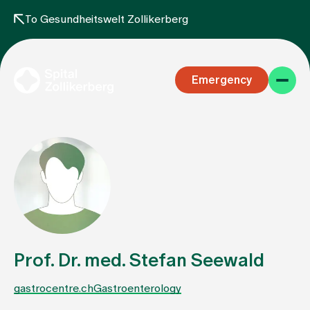
To Gesundheitswelt Zollikerberg
Emergency
Specialist areas
Stay
Prof. Dr. med. Stefan Seewald
gastrocentre.ch
Gastroenterology
Team