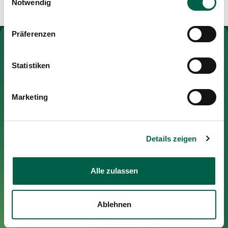
Notwendig
Media
Publications
Präferenzen
To Gesundheitswelt Zollikerberg
Statistiken
Spital Zollikerberg
Marketing
Trichtenhauserstrasse 20
8125 Zollikerberg
Tel
+41 44 397 21 11
Details zeigen
Fax
+41 44 397 21 12
Mail
info@spitalzollikerberg.ch
Alle zulassen
Ablehnen