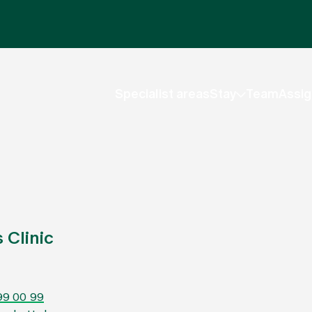
Specialist areas
Stay
Team
Assig
 Clinic
99 00 99