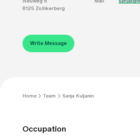
Neuweg 8
Mail
sanjas@w
8125 Zollikerberg
Write Message
Home
Team
Sanja Kuljanin
Occupation