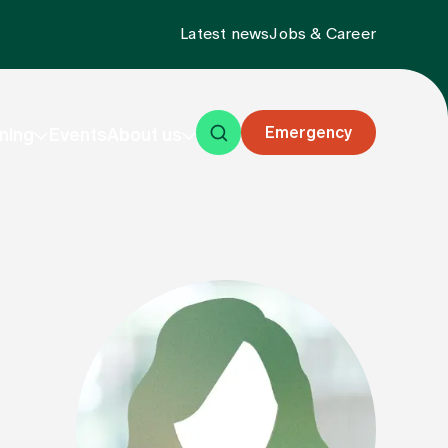
Latest news
Jobs & Career
Emergency
ning
Events
About us