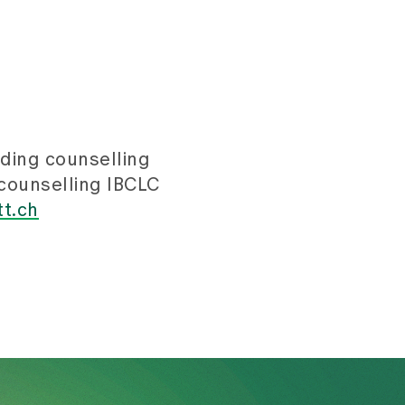
eding counselling
 counselling IBCLC
t.ch