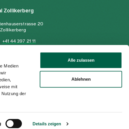
al Zollikerberg
tenhauserstrasse 20
Zollikerberg
+41 44 397 21 11
+41 44 397 21 12
info@spitalzollikerberg.ch
Alle zulassen
le Medien
wir
Ablehnen
edien,
weise mit
r Nutzung der
Imprint
Privacy policy
EN
DE
g
Details zeigen