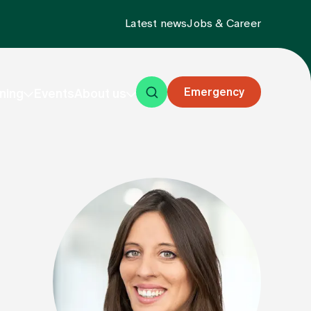
Latest news
Jobs & Career
Emergency
ning
Events
About us