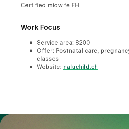
Certified midwife FH
Work Focus
Service area: 8200
Offer: Postnatal care, pregnancy
classes
Website:
naluchild.ch
To Gesundheitswelt Zollikerberg