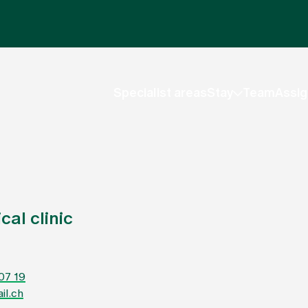
Specialist areas
Stay
Team
Assig
al clinic
07 19
il.ch