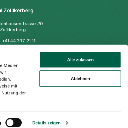
al Zollikerberg
tenhauserstrasse 20
Zollikerberg
+41 44 397 21 11
+41 44 397 21 12
info@spitalzollikerberg.ch
Alle zulassen
le Medien
wir
Ablehnen
edien,
weise mit
r Nutzung der
Imprint
Privacy policy
EN
DE
g
Details zeigen