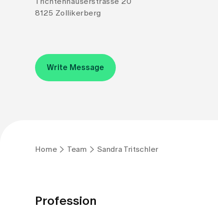
Trichtenhauserstrasse 20
8125 Zollikerberg
Write Message
Home
Team
Sandra Tritschler
Profession