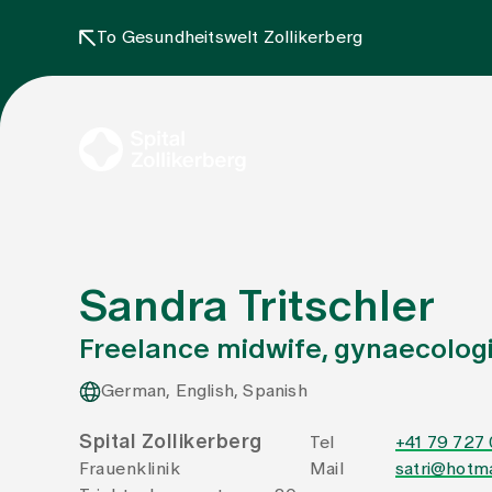
To Gesundheitswelt Zollikerberg
Sandra Tritschler
Freelance midwife, gynaecologic
German, English, Spanish
Spital Zollikerberg
Tel
+41 79 727 
Frauenklinik
Mail
satri@hotma