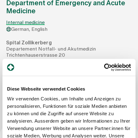
Department of Emergency and Acute
Medicine
Assigning
Internal medicine
German, English
Events
Spital Zollikerberg
Departement Notfall- und Akutmedizin
Trichtenhauserstrasse 20
About us
8125 Zollikerberg
Tel
+41 44 397 26 07
Mail
regula.adams@spitalzollikerberg.ch
Latest news
Diese Webseite verwendet Cookies
Wir verwenden Cookies, um Inhalte und Anzeigen zu
Jobs & Career
Write Message
personalisieren, Funktionen für soziale Medien anbieten
zu können und die Zugriffe auf unsere Website zu
analysieren. Ausserdem geben wir Informationen zu Ihrer
Contact us
Baby gallery
Verwendung unserer Website an unsere Partner:innen für
Blog
soziale Medien, Werbung und Analysen weiter. Unsere