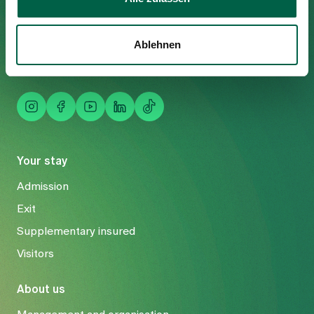
8125 Zollikerberg
Tel
+41 44 397 21 11
Ablehnen
Fax
+41 44 397 21 12
Mail
info@spitalzollikerberg.ch
Your stay
Admission
Exit
Supplementary insured
Visitors
About us