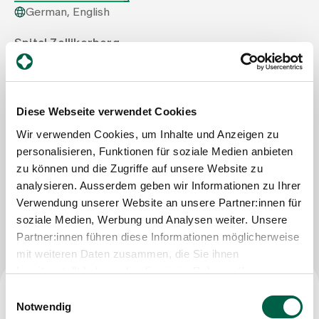
German, English
Assigning
Spital Zollikerberg
Departement Pflegeexpertisen, Therapien und
Beratung
Events
Therapie-Zentrum
Trichtenhauserstrasse 20
Diese Webseite verwendet Cookies
8125 Zollikerberg
About us
Tel
+41 44 397 27 11
Wir verwenden Cookies, um Inhalte und Anzeigen zu
Mail
info@therapie-zollikerberg.ch
personalisieren, Funktionen für soziale Medien anbieten
zu können und die Zugriffe auf unsere Website zu
analysieren. Ausserdem geben wir Informationen zu Ihrer
Latest news
Verwendung unserer Website an unsere Partner:innen für
Write Message
soziale Medien, Werbung und Analysen weiter. Unsere
Jobs & Career
Partner:innen führen diese Informationen möglicherweise
mit weiteren Daten zusammen, die Sie ihnen
bereitgestellt haben oder die sie im Rahmen Ihrer
Contact us
Nutzung der Dienste gesammelt haben.
Einwilligungsauswahl
Baby gallery
Notwendig
Blog