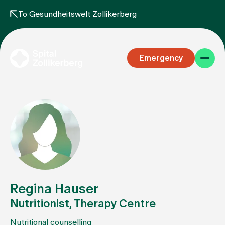
To Gesundheitswelt Zollikerberg
Emergency
Specialist areas
Stay
Regina Hauser
Nutritionist, Therapy Centre
Team
Nutritional counselling