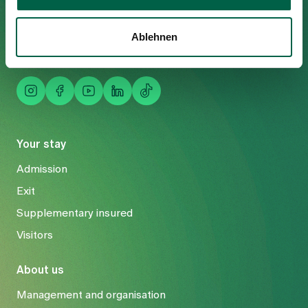
Tel
+41 44 397 21 11
Fax
+41 44 397 21 12
Ablehnen
Mail
info@spitalzollikerberg.ch
Your stay
Admission
Exit
Supplementary insured
Visitors
About us
Management and organisation