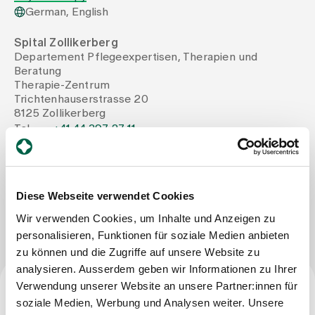
German, English
Assigning
Spital Zollikerberg
Departement Pflegeexpertisen, Therapien und
Beratung
Events
Therapie-Zentrum
Trichtenhauserstrasse 20
8125 Zollikerberg
About us
Tel
+41 44 397 27 11
Mail
ravi.sonderegger@therapie-zollikerberg.ch
Latest news
Diese Webseite verwendet Cookies
Write Message
Wir verwenden Cookies, um Inhalte und Anzeigen zu
Jobs & Career
personalisieren, Funktionen für soziale Medien anbieten
zu können und die Zugriffe auf unsere Website zu
analysieren. Ausserdem geben wir Informationen zu Ihrer
Contact us
Verwendung unserer Website an unsere Partner:innen für
Baby gallery
soziale Medien, Werbung und Analysen weiter. Unsere
Profession
Blog