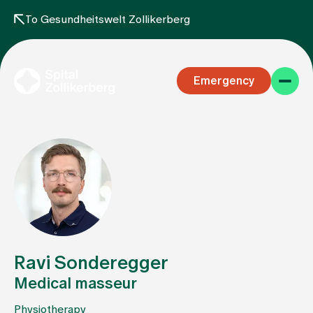
To Gesundheitswelt Zollikerberg
Emergency
Specialist areas
Stay
Ravi Sonderegger
Medical masseur
Team
Physiotherapy