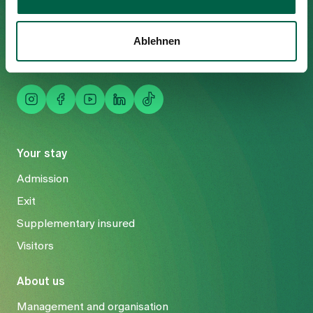
Tel
+41 44 397 21 11
Fax
+41 44 397 21 12
Ablehnen
Mail
info@spitalzollikerberg.ch
Your stay
Admission
Exit
Supplementary insured
Visitors
About us
Management and organisation