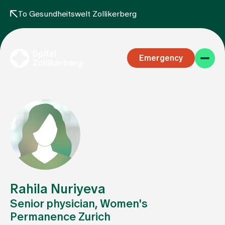
To Gesundheitswelt Zollikerberg
Emergency
Specialist areas
Stay
Rahila Nuriyeva
Senior physician, Women's
Permanence Zurich
Team