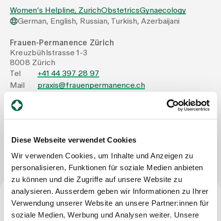
Women’s Helpline, Zurich
Obstetrics
Gynaecology
German, English, Russian, Turkish, Azerbaijani
Assigning
Frauen-Permanence Zürich
Kreuzbühlstrasse 1-3
Events
8008 Zürich
Tel
+41 44 397 28 97
Mail
praxis@frauenpermanence.ch
About us
Fax
+41 44 397 28 90
Latest news
Diese Webseite verwendet Cookies
Write Message
Wir verwenden Cookies, um Inhalte und Anzeigen zu
Jobs & Career
personalisieren, Funktionen für soziale Medien anbieten
zu können und die Zugriffe auf unsere Website zu
analysieren. Ausserdem geben wir Informationen zu Ihrer
Contact us
Verwendung unserer Website an unsere Partner:innen für
Baby gallery
Specialist qualification
Blog
soziale Medien, Werbung und Analysen weiter. Unsere