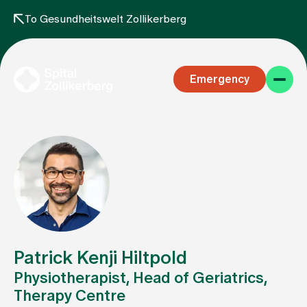
To Gesundheitswelt Zollikerberg
Emergency
Specialist areas
Stay
Patrick Kenji Hiltpold
Physiotherapist, Head of Geriatrics,
Therapy Centre
Team