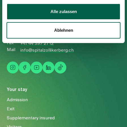
Spital Zollikerberg
Alle zulassen
Trichtenhauserstrasse 20
8125 Zollikerberg
Ablehnen
Tel
+41 44 397 21 11
Fax
+41 44 397 21 12
Mail
info@spitalzollikerberg.ch
Your stay
Admission
Exit
Supplementary insured