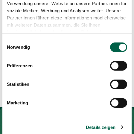
Media
Verwendung unserer Website an unsere Partner:innen für
Profession
Publications
soziale Medien, Werbung und Analysen weiter. Unsere
Physiotherapist BSc
Partner:innen führen diese Informationen möglicherweise
mit weiteren Daten zusammen, die Sie ihnen
bereitgestellt haben oder die sie im Rahmen Ihrer
Training and further education
Nutzung der Dienste gesammelt haben.
Einwilligungsauswahl
Notwendig
Pulmonary rehabilitation therapist IGPTR-P
MSc in Human Movement Sciences ETH,
specialising in biomechanics
Präferenzen
Teaching qualification in sports ETH
Specialist course in neurogeriatrics
Statistiken
Marketing
To Gesundheitswelt Zollikerberg
Details zeigen