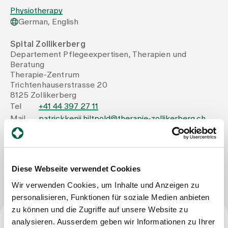
Physiotherapy
German, English
Assigning
Spital Zollikerberg
Departement Pflegeexpertisen, Therapien und
Events
Beratung
Therapie-Zentrum
Trichtenhauserstrasse 20
About us
8125 Zollikerberg
Tel
+41 44 397 27 11
Mail
patrickkenji.hiltpold@therapie-zollikerberg.ch
Latest news
Write Message
Jobs & Career
Diese Webseite verwendet Cookies
Wir verwenden Cookies, um Inhalte und Anzeigen zu
personalisieren, Funktionen für soziale Medien anbieten
Contact us
zu können und die Zugriffe auf unsere Website zu
Baby gallery
Blog
analysieren. Ausserdem geben wir Informationen zu Ihrer