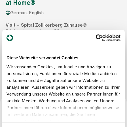
at Home®
German, English
Assigning
Visit – Spital Zollikerberg Zuhause®
Trichtenhauserstrasse 20
Events
8125 Zollikerberg
Tel
+41 44 396 71 30
Mail
info@visit-spitalzollikerberg.ch
About us
Diese Webseite verwendet Cookies
Wir verwenden Cookies, um Inhalte und Anzeigen zu
personalisieren, Funktionen für soziale Medien anbieten
Write Message
Latest news
zu können und die Zugriffe auf unsere Website zu
analysieren. Ausserdem geben wir Informationen zu Ihrer
Jobs & Career
Verwendung unserer Website an unsere Partner:innen für
soziale Medien, Werbung und Analysen weiter. Unsere
Partner:innen führen diese Informationen möglicherweise
Contact us
Profession
mit weiteren Daten zusammen, die Sie ihnen
Baby gallery
bereitgestellt haben oder die sie im Rahmen Ihrer
Blog
Qualified nurse