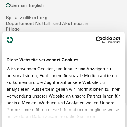
German, English
Assigning
Spital Zollikerberg
Departement Notfall- und Akutmedizin
Pflege
Events
Trichtenhauserstrasse 20
8125 Zollikerberg
Tel
+41 44 397 22 44
About us
Mail
nicole.vollenweider@spitalzollikerberg.ch
Diese Webseite verwendet Cookies
Wir verwenden Cookies, um Inhalte und Anzeigen zu
Latest news
personalisieren, Funktionen für soziale Medien anbieten
Write Message
zu können und die Zugriffe auf unsere Website zu
analysieren. Ausserdem geben wir Informationen zu Ihrer
Jobs & Career
Verwendung unserer Website an unsere Partner:innen für
soziale Medien, Werbung und Analysen weiter. Unsere
Partner:innen führen diese Informationen möglicherweise
Contact us
mit weiteren Daten zusammen, die Sie ihnen
Baby gallery
Profession
Blog
bereitgestellt haben oder die sie im Rahmen Ihrer