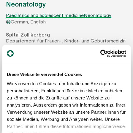
Neonatology
Assigning
Paediatrics and adolescent medicine
Neonatology
German, English
Events
Spital Zollikerberg
Departement für Frauen-, Kinder- und Geburtsmedizin
Klinik Pädiatrie
Trichtenhauserstrasse 20
About us
8125 Zollikerberg
Tel
+41 44 397 22 25
Mail
michele.bachmann@spitalzollikerberg.ch
Diese Webseite verwendet Cookies
Latest news
Fax
+41 44 397 25 77
Wir verwenden Cookies, um Inhalte und Anzeigen zu
personalisieren, Funktionen für soziale Medien anbieten
Jobs & Career
zu können und die Zugriffe auf unsere Website zu
analysieren. Ausserdem geben wir Informationen zu Ihrer
Write Message
Verwendung unserer Website an unsere Partner:innen für
Contact us
soziale Medien, Werbung und Analysen weiter. Unsere
Baby gallery
Partner:innen führen diese Informationen möglicherweise
Blog