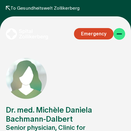
To Gesundheitswelt Zollikerberg
Emergency
Specialist areas
Stay
Dr. med. Michèle Daniela
Bachmann-Dalbert
Senior physician, Clinic for
Team