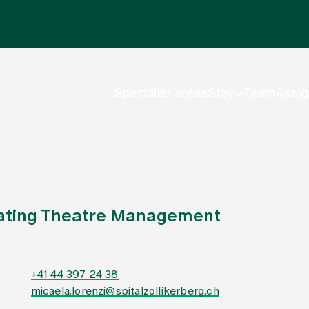
Specialist areas
Stay
Team
Assig
rating Theatre Management
+41 44 397 24 38
micaela.lorenzi@spitalzollikerberg.ch