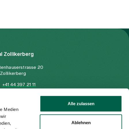
al Zollikerberg
tenhauserstrasse 20
Zollikerberg
+41 44 397 21 11
+41 44 397 21 12
info@spitalzollikerberg.ch
Alle zulassen
le Medien
wir
Ablehnen
edien,