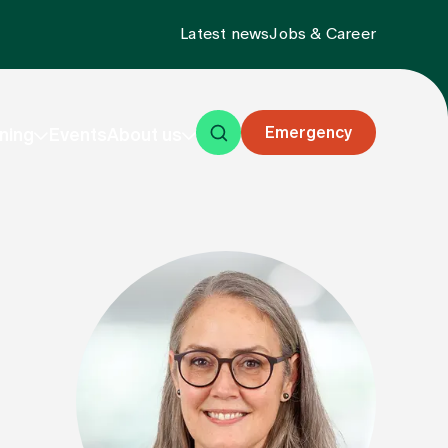
Latest news
Jobs & Career
Emergency
ning
Events
About us