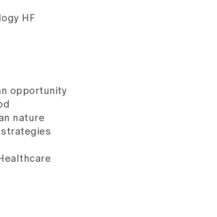
ology HF
an opportunity
od
an nature
strategies
Healthcare