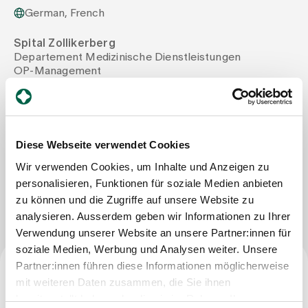
German, French
Assigning
Spital Zollikerberg
Departement Medizinische Dienstleistungen
OP-Management
Events
Trichtenhauserstrasse 20
8125 Zollikerberg
Tel
+41 44 397 20 54
About us
Mail
maral.dabestan@spitalzollikerberg.ch
Diese Webseite verwendet Cookies
Wir verwenden Cookies, um Inhalte und Anzeigen zu
Latest news
personalisieren, Funktionen für soziale Medien anbieten
Write Message
zu können und die Zugriffe auf unsere Website zu
analysieren. Ausserdem geben wir Informationen zu Ihrer
Jobs & Career
Verwendung unserer Website an unsere Partner:innen für
soziale Medien, Werbung und Analysen weiter. Unsere
Partner:innen führen diese Informationen möglicherweise
Contact us
mit weiteren Daten zusammen, die Sie ihnen
Baby gallery
Profession
Blog
bereitgestellt haben oder die sie im Rahmen Ihrer