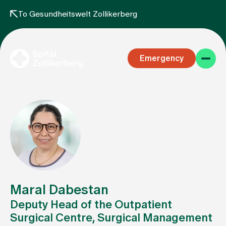
To Gesundheitswelt Zollikerberg
Emergency
Specialist areas
Stay
Maral Dabestan
Deputy Head of the Outpatient
Surgical Centre, Surgical Management
Team