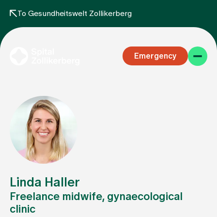
To Gesundheitswelt Zollikerberg
Emergency
Specialist areas
Stay
Linda Haller
Freelance midwife, gynaecological
clinic
Team