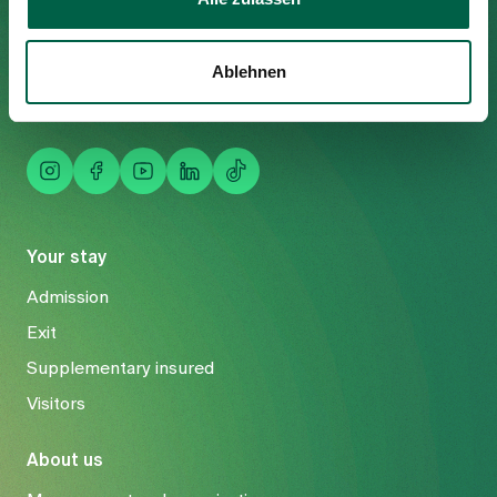
8125 Zollikerberg
Tel
+41 44 397 21 11
Ablehnen
Fax
+41 44 397 21 12
Mail
info@spitalzollikerberg.ch
Your stay
Admission
Exit
Supplementary insured
Visitors
About us