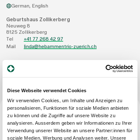
German, English
Assigning
Geburtshaus Zollikerberg
Neuweg 8
8125 Zollikerberg
Events
Tel
+41 77 268 42 97
Mail
linda@hebammentrio-zuerich.ch
About us
Write Message
Latest news
Diese Webseite verwendet Cookies
Wir verwenden Cookies, um Inhalte und Anzeigen zu
Jobs & Career
personalisieren, Funktionen für soziale Medien anbieten
zu können und die Zugriffe auf unsere Website zu
Profession
analysieren. Ausserdem geben wir Informationen zu Ihrer
Contact us
Baby gallery
Verwendung unserer Website an unsere Partner:innen für
Certified midwife FH
Blog
soziale Medien, Werbung und Analysen weiter. Unsere