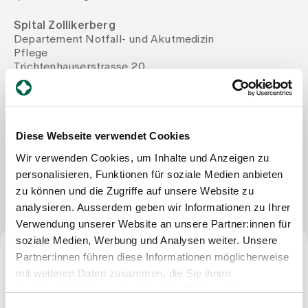
Spital Zollikerberg
Assigning
Departement Notfall- und Akutmedizin
Pflege
Trichtenhauserstrasse 20
Events
8125 Zollikerberg
Tel
+41 44 397 22 31
Mail
larissa.huber@spitalzollikerberg.ch
About us
Diese Webseite verwendet Cookies
Wir verwenden Cookies, um Inhalte und Anzeigen zu
Write Message
personalisieren, Funktionen für soziale Medien anbieten
Latest news
zu können und die Zugriffe auf unsere Website zu
analysieren. Ausserdem geben wir Informationen zu Ihrer
Verwendung unserer Website an unsere Partner:innen für
Jobs & Career
soziale Medien, Werbung und Analysen weiter. Unsere
Partner:innen führen diese Informationen möglicherweise
Profession
Contact us
mit weiteren Daten zusammen, die Sie ihnen
Baby gallery
bereitgestellt haben oder die sie im Rahmen Ihrer
Qualified nursing specialist HF
Blog
Nutzung der Dienste gesammelt haben.