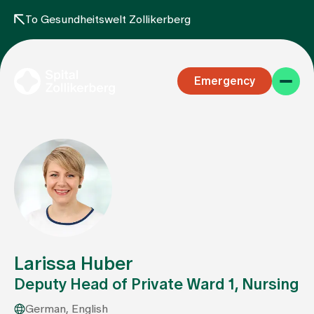
To Gesundheitswelt Zollikerberg
Emergency
Specialist areas
Stay
Larissa Huber
Deputy Head of Private Ward 1, Nursing
Team
German, English