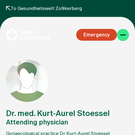
To Gesundheitswelt Zollikerberg
Emergency
Specialist areas
Stay
Dr. med. Kurt-Aurel Stoessel
Attending physician
Team
Gynaecological practice Dr Kurt-Aurel Stoessel