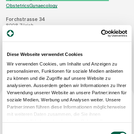
Obstetrics
Gynaecology
Assigning
Forchstrasse 34
8008 Zürich
Tel
+41 44 422 21 11
Events
Mail
stoessel@hin.ch
Diese Webseite verwendet Cookies
About us
Wir verwenden Cookies, um Inhalte und Anzeigen zu
Write Message
personalisieren, Funktionen für soziale Medien anbieten
zu können und die Zugriffe auf unsere Website zu
Latest news
analysieren. Ausserdem geben wir Informationen zu Ihrer
Verwendung unserer Website an unsere Partner:innen für
Jobs & Career
soziale Medien, Werbung und Analysen weiter. Unsere
Partner:innen führen diese Informationen möglicherweise
Specialist title
mit weiteren Daten zusammen, die Sie ihnen
Contact us
Specialist in gynaecology and obstetrics
bereitgestellt haben oder die sie im Rahmen Ihrer
Baby gallery
Nutzung der Dienste gesammelt haben.
Blog
Einwilligungsauswahl