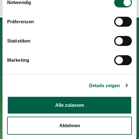
Media
Notwendig
Publications
Präferenzen
To Gesundheitswelt Zollikerberg
Statistiken
Spital Zollikerberg
Marketing
Trichtenhauserstrasse 20
8125 Zollikerberg
Details zeigen
Tel
+41 44 397 21 11
Fax
+41 44 397 21 12
Mail
info@spitalzollikerberg.ch
Alle zulassen
Ablehnen