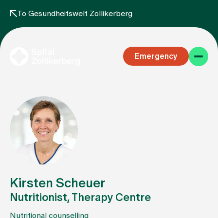
To Gesundheitswelt Zollikerberg
Emergency
Specialist areas
Stay
Kirsten Scheuer
Nutritionist, Therapy Centre
Team
Nutritional counselling