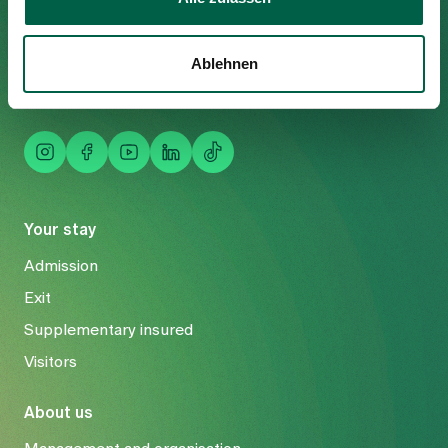
8125 Zollikerberg
Tel
+41 44 397 21 11
Ablehnen
Fax
+41 44 397 21 12
Mail
info@spitalzollikerberg.ch
Your stay
Admission
Exit
Supplementary insured
Visitors
About us