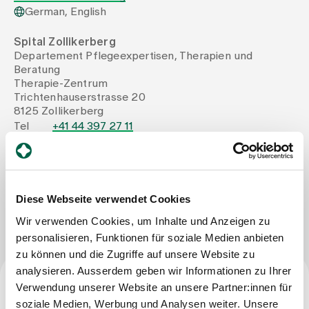
German, English
Assigning
Spital Zollikerberg
Departement Pflegeexpertisen, Therapien und
Beratung
Events
Therapie-Zentrum
Trichtenhauserstrasse 20
8125 Zollikerberg
About us
Tel
+41 44 397 27 11
Mail
kirsten.scheuer@therapie-zollikerberg.ch
Latest news
Diese Webseite verwendet Cookies
Write Message
Wir verwenden Cookies, um Inhalte und Anzeigen zu
Jobs & Career
personalisieren, Funktionen für soziale Medien anbieten
zu können und die Zugriffe auf unsere Website zu
analysieren. Ausserdem geben wir Informationen zu Ihrer
Contact us
Baby gallery
Verwendung unserer Website an unsere Partner:innen für
Profession
Blog
soziale Medien, Werbung und Analysen weiter. Unsere