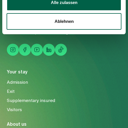
Alle zulassen
Trichtenhauserstrasse 20
8125 Zollikerberg
Tel
+41 44 397 21 11
Ablehnen
Fax
+41 44 397 21 12
Mail
info@spitalzollikerberg.ch
Your stay
Admission
Exit
Supplementary insured
Visitors
About us