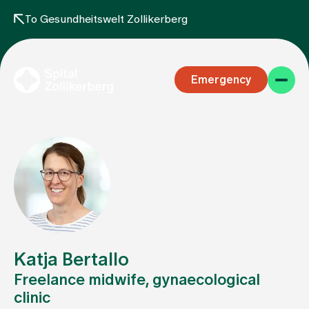
To Gesundheitswelt Zollikerberg
Emergency
Specialist areas
Stay
Katja Bertallo
Freelance midwife, gynaecological
clinic
Team