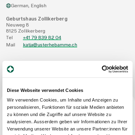
German, English
Assigning
Geburtshaus Zollikerberg
Neuweg 8
8125 Zollikerberg
Events
Tel
+41 79 839 82 04
Mail
katja@usterhebamme.ch
About us
Write Message
Latest news
Diese Webseite verwendet Cookies
Jobs & Career
Wir verwenden Cookies, um Inhalte und Anzeigen zu
personalisieren, Funktionen für soziale Medien anbieten
Profession
zu können und die Zugriffe auf unsere Website zu
Contact us
analysieren. Ausserdem geben wir Informationen zu Ihrer
Baby gallery
Certified midwife FH
Verwendung unserer Website an unsere Partner:innen für
Blog