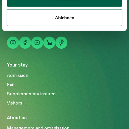
8125 Zollikerberg
Tel
+41 44 397 21 11
Ablehnen
Fax
+41 44 397 21 12
Mail
info@spitalzollikerberg.ch
Your stay
Admission
Exit
Supplementary insured
Visitors
About us
Management and organisation