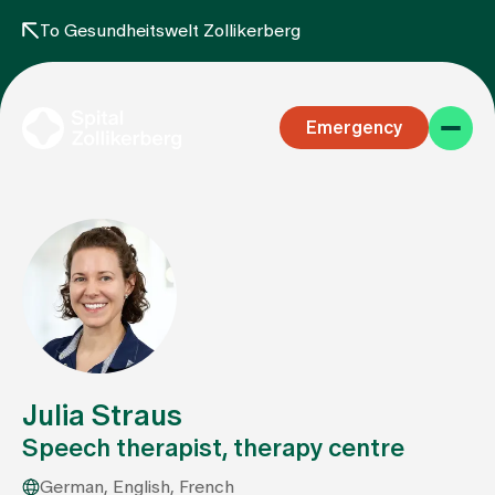
To Gesundheitswelt Zollikerberg
Emergency
Specialist areas
Stay
Julia Straus
Speech therapist, therapy centre
Team
German, English, French