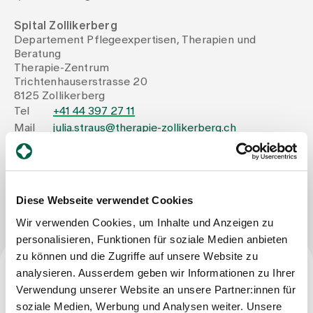
Spital Zollikerberg
Assigning
Departement Pflegeexpertisen, Therapien und
Beratung
Therapie-Zentrum
Events
Trichtenhauserstrasse 20
8125 Zollikerberg
Tel
+41 44 397 27 11
About us
Mail
julia.straus@therapie-zollikerberg.ch
Latest news
Write Message
Diese Webseite verwendet Cookies
Wir verwenden Cookies, um Inhalte und Anzeigen zu
Jobs & Career
personalisieren, Funktionen für soziale Medien anbieten
zu können und die Zugriffe auf unsere Website zu
analysieren. Ausserdem geben wir Informationen zu Ihrer
Contact us
Profession
Baby gallery
Verwendung unserer Website an unsere Partner:innen für
Blog
soziale Medien, Werbung und Analysen weiter. Unsere