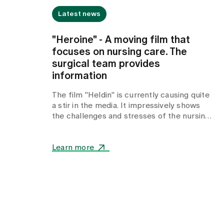
Latest news
"Heroine" - A moving film that
focuses on nursing care. The
surgical team provides
information
The film "Heldin" is currently causing quite
a stir in the media. It impressively shows
the challenges and stresses of the nursing
profession - emotionally and close to the
reality of many carers. But how authentic is
the portrayal really? We take a closer look.
Learn more