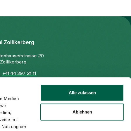
al Zollikerberg
tenhauserstrasse 20
Zollikerberg
+41 44 397 21 11
+41 44 397 21 12
info@spitalzollikerberg.ch
Alle zulassen
le Medien
wir
Ablehnen
edien,
weise mit
r Nutzung der