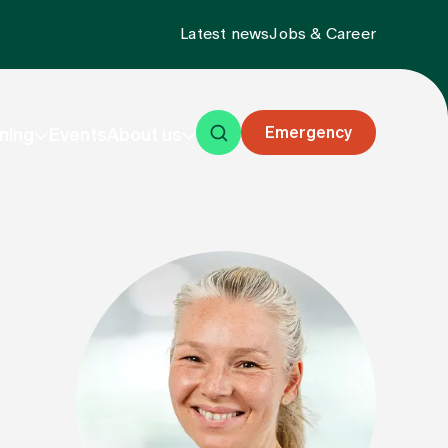
Latest news
Jobs & Career
Emergency
ning
Events
About us