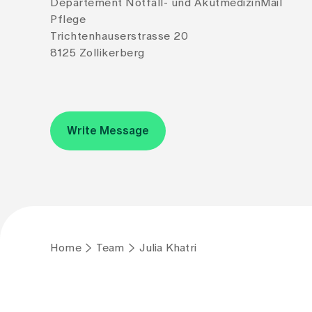
Departement Notfall- und Akutmedizin
Mail
Pflege
Trichtenhauserstrasse 20
8125 Zollikerberg
Write Message
Home
Team
Julia Khatri