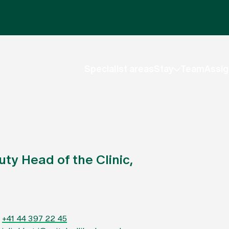
Specialist areas
Stay
Team
Assig
ty Head of the Clinic,
+41 44 397 22 45