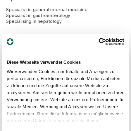
Media
Publications
Specialist in general internal medicine
Specialist in gastroenterology
Specialising in hepatology
Career Path
Since 2025
Head of Gastroenterology and Internal Medicine,
Diese Webseite verwendet Cookies
Zollikerberg Hospital
Wir verwenden Cookies, um Inhalte und Anzeigen zu
2023 - 2025
personalisieren, Funktionen für soziale Medien anbieten
Senior physician in charge of gastroenterology and
hepatology, Zug Cantonal Hospital
zu können und die Zugriffe auf unsere Website zu
2023
analysieren. Ausserdem geben wir Informationen zu Ihrer
FMH specialising in hepatology
Verwendung unserer Website an unsere Partner:innen für
2022 - 2023
soziale Medien, Werbung und Analysen weiter. Unsere
Senior Physician Hepatology Clinic for
Partner:innen führen diese Informationen möglicherweise
Gastroenterology and Hepatology, University
Hospital Zurich
mit weiteren Daten zusammen, die Sie ihnen
2021
bereitgestellt haben oder die sie im Rahmen Ihrer