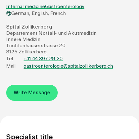
Internal medicine
Gastroenterology
German, English, French
Assigning
Spital Zollikerberg
Departement Notfall- und Akutmedizin
Events
Innere Medizin
Trichtenhauserstrasse 20
8125 Zollikerberg
About us
Tel
+41 44 397 28 20
Mail
gastroenterologie@spitalzollikerberg.ch
Latest news
Write Message
Jobs & Career
Contact us
Baby gallery
Blog
Specialist title