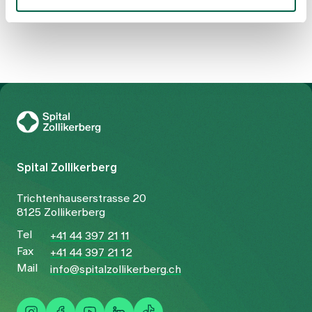
Swiss association for the study of the liver (SASL)
To Gesundheitswelt Zollikerberg
Spital Zollikerberg
Trichtenhauserstrasse 20
8125 Zollikerberg
Tel
+41 44 397 21 11
Fax
+41 44 397 21 12
Mail
info@spitalzollikerberg.ch