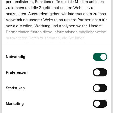
Media
personalisieren, Funktionen für soziale Medien anbieten
Qualified nursing specialist HF
Publications
zu können und die Zugriffe auf unsere Website zu
analysieren. Ausserdem geben wir Informationen zu Ihrer
Verwendung unserer Website an unsere Partner:innen für
Training and further education
soziale Medien, Werbung und Analysen weiter. Unsere
Workshop: Supporting learners/students in
Partner:innen führen diese Informationen möglicherweise
situations of psychological stress
mit weiteren Daten zusammen, die Sie ihnen
Certificate of Advanced Studies (CAS) in training in
bereitgestellt haben oder die sie im Rahmen Ihrer
healthcare professions
Nutzung der Dienste gesammelt haben.
Einwilligungsauswahl
Continuing education course Reflected Practice -
Notwendig
Understanding Science
Workshop: Conducting challenging conversations
with learners and students competently and
mindfully
Präferenzen
Continuing education course Clinical assessment
and physical examination in paediatrics
Postgraduate certificate in monitoring nursing,
Statistiken
specialising in neonatology
Certified nurse HF
Marketing