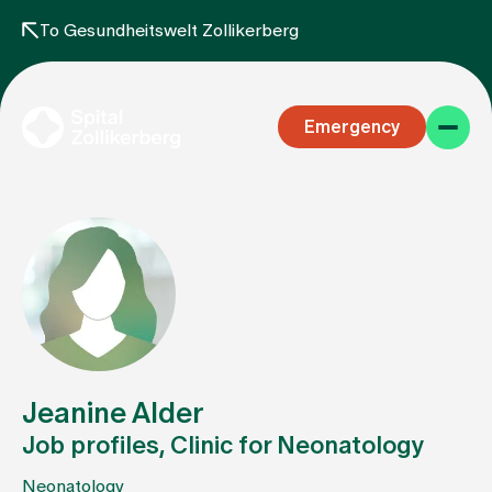
To Gesundheitswelt Zollikerberg
Emergency
Specialist areas
Stay
Jeanine Alder
Job profiles, Clinic for Neonatology
Team
Neonatology