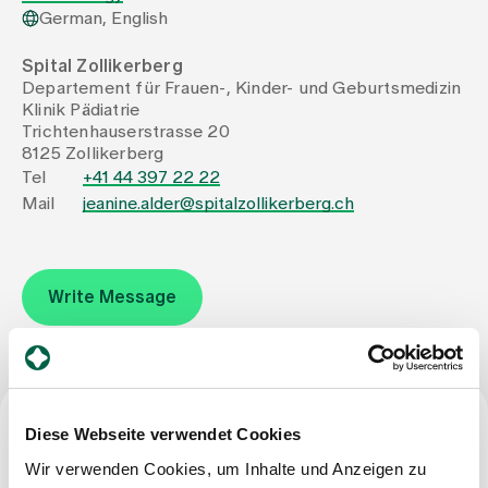
German, English
Assigning
Spital Zollikerberg
Departement für Frauen-, Kinder- und Geburtsmedizin
Klinik Pädiatrie
Events
Trichtenhauserstrasse 20
8125 Zollikerberg
Tel
+41 44 397 22 22
About us
Mail
jeanine.alder@spitalzollikerberg.ch
Latest news
Write Message
Jobs & Career
Contact us
Diese Webseite verwendet Cookies
Profession
Baby gallery
Wir verwenden Cookies, um Inhalte und Anzeigen zu
Blog