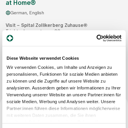
at Home®
German, English
Assigning
Visit – Spital Zollikerberg Zuhause®
Trichtenhauserstrasse 20
Events
8125 Zollikerberg
Tel
+41 44 396 71 30
Mail
info@visit-spitalzollikerberg.ch
About us
Diese Webseite verwendet Cookies
Wir verwenden Cookies, um Inhalte und Anzeigen zu
personalisieren, Funktionen für soziale Medien anbieten
Write Message
Latest news
zu können und die Zugriffe auf unsere Website zu
analysieren. Ausserdem geben wir Informationen zu Ihrer
Jobs & Career
Verwendung unserer Website an unsere Partner:innen für
soziale Medien, Werbung und Analysen weiter. Unsere
Partner:innen führen diese Informationen möglicherweise
Contact us
Profession
mit weiteren Daten zusammen, die Sie ihnen
Baby gallery
bereitgestellt haben oder die sie im Rahmen Ihrer
Blog
Qualified nurse